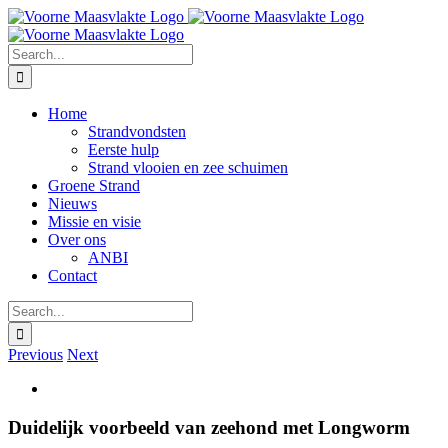
Skip
Facebook
Instagram
to
content
Search
for:
Home
Strandvondsten
Eerste hulp
Strand vlooien en zee schuimen
Groene Strand
Nieuws
Missie en visie
Over ons
ANBI
Contact
Search
for:
Previous
Next
View
Larger
Image
Duidelijk voorbeeld van zeehond met Longworm