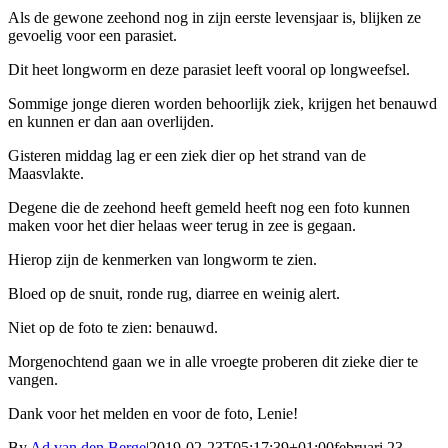
Als de gewone zeehond nog in zijn eerste levensjaar is, blijken ze
gevoelig voor een parasiet.
Dit heet longworm en deze parasiet leeft vooral op longweefsel.
Sommige jonge dieren worden behoorlijk ziek, krijgen het benauwd
en kunnen er dan aan overlijden.
Gisteren middag lag er een ziek dier op het strand van de
Maasvlakte.
Degene die de zeehond heeft gemeld heeft nog een foto kunnen
maken voor het dier helaas weer terug in zee is gegaan.
Hierop zijn de kenmerken van longworm te zien.
Bloed op de snuit, ronde rug, diarree en weinig alert.
Niet op de foto te zien: benauwd.
Morgenochtend gaan we in alle vroegte proberen dit zieke dier te
vangen.
Dank voor het melden en voor de foto, Lenie!
By
Ad van den Berge
|
2019-02-23T05:17:39+01:00
februari 23,