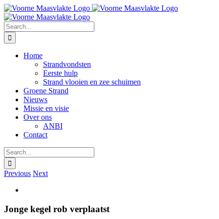
Skip
Facebook
Instagram
to
content
Search
for:
Home
Strandvondsten
Eerste hulp
Strand vlooien en zee schuimen
Groene Strand
Nieuws
Missie en visie
Over ons
ANBI
Contact
Search
for:
Previous
Next
View
Larger
Image
Jonge kegel rob verplaatst